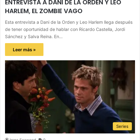
ENTREVISTA A DANI DE LA ORDEN Y LEO
HARLEM, EL ZOMBIE VAGO
Esta entrevista a Dani de la Orden y Leo Harlem llega después
de tener oportunidad de hablar con Ricardo Castella, Jordi
Sánchez y Salva Reina. En…
Leer más »
Series
Irene Seaweed
0