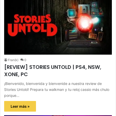
Fran(k)
0
[REVIEW] STORIES UNTOLD | PS4, NSW,
XONE, PC
¡Bienvenido, bienvenida y bienvenide a nuestra review de
Stories Untold! Prepara tu walkman y tu reloj cassio más chulo
porque…
Leer más »