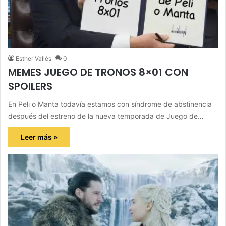
Esther Vallès
0
MEMES JUEGO DE TRONOS 8×01 CON
SPOILERS
En Peli o Manta todavía estamos con síndrome de abstinencia
después del estreno de la nueva temporada de Juego de…
Leer más »