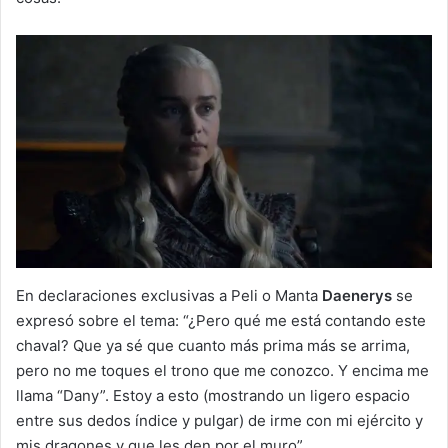
En declaraciones exclusivas a Peli o Manta
Daenerys
se
expresó sobre el tema: “¿Pero qué me está contando este
chaval? Que ya sé que cuanto más prima más se arrima,
pero no me toques el trono que me conozco. Y encima me
llama “Dany”. Estoy a esto (mostrando un ligero espacio
entre sus dedos índice y pulgar) de irme con mi ejército y
mis dragones y que les den por el muro”.