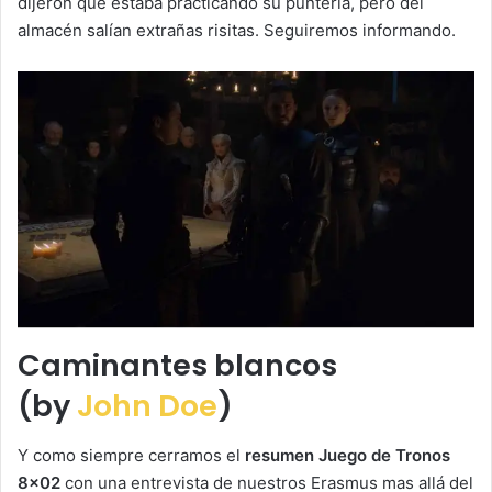
dijeron que estaba practicando su puntería, pero del
almacén salían extrañas risitas. Seguiremos informando.
Caminantes blancos
(by
John Doe
)
Y como siempre cerramos el
resumen Juego de Tronos
8×02
con una entrevista de nuestros Erasmus mas allá del