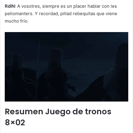
RdlN:
A vosotres, siempre es un placer hablar con les
peliomanters. Y recordad, pillad rebequitas que viene
mucho frío.
Resumen Juego de tronos
8×02