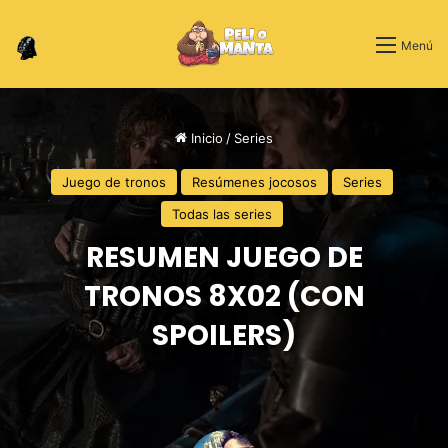
Switch skin
Menú
Inicio
/
Series
Juego de tronos
Resúmenes jocosos
Series
Todas las series
RESUMEN JUEGO DE
TRONOS 8X02 (CON
SPOILERS)