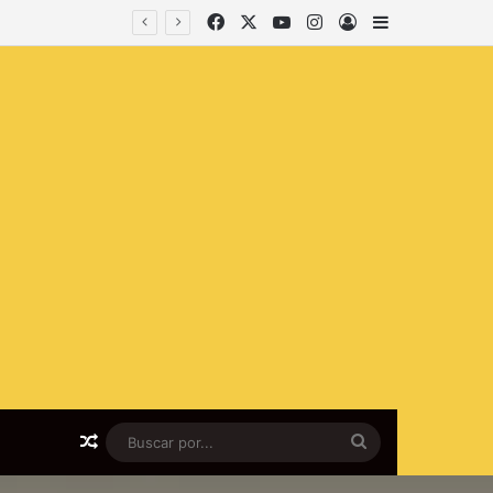
Facebook
X
YouTube
Instagram
lniciar sesión
Barra lateral
Artículo al azar
Buscar
por...