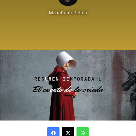
MariaPuntoPelota
Facebook
X
WhatsApp