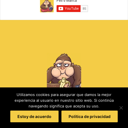
Utilizamos cookies para asegurar que damos la mejor
Peli o Manta
experiencia al usuario en nuestro sitio web. Si continúa
navegando significa que acepta su uso.
Aviso legal
Estoy de acuerdo
Política de privacidad
Política de cookies
Facebook
X
WhatsApp