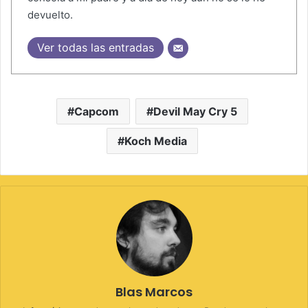
devuelto.
Ver todas las entradas
Capcom
Devil May Cry 5
Koch Media
Blas Marcos