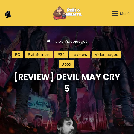
Switch skin
Menú
Inicio
/
Videojuegos
PC
Plataformas
PS4
reviews
Videojuegos
Xbox
[REVIEW] DEVIL MAY CRY
5