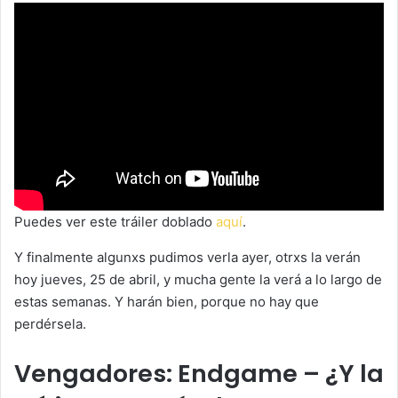
Puedes ver este tráiler doblado
aquí
.
Y finalmente algunxs pudimos verla ayer, otrxs la verán
hoy jueves, 25 de abril, y mucha gente la verá a lo largo de
estas semanas. Y harán bien, porque no hay que
perdérsela.
Vengadores: Endgame – ¿Y la