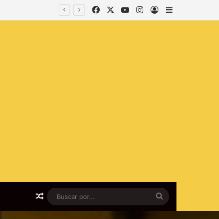
Facebook
X
YouTube
Instagram
lniciar sesión
Barra lateral
Artículo al azar
Buscar
por...