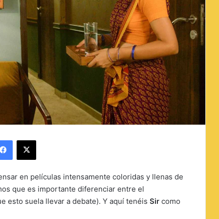
Facebook
X
pensar en películas intensamente coloridas y llenas de
os que es importante diferenciar entre el
ue esto suela llevar a debate). Y aquí tenéis
Sir
como