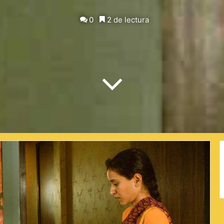
on
X
0
2 de lectura