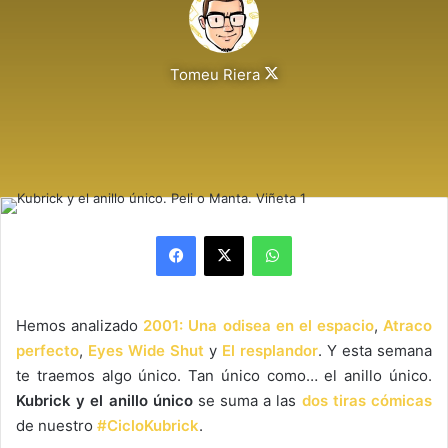
Follow
Tomeu Riera
on
X
Facebook
X
WhatsApp
Hemos analizado
2001: Una odisea en el espacio
,
Atraco
perfecto
,
Eyes Wide Shut
y
El resplandor
. Y esta semana
te traemos algo único. Tan único como… el anillo único.
Kubrick y el anillo único
se suma a las
dos tiras cómicas
de nuestro
#CicloKubrick
.