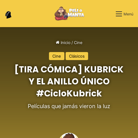
Switch skin
Menú
Inicio
/
Cine
Cine
Clásicos
[TIRA CÓMICA] KUBRICK
Y EL ANILLO ÚNICO
#CicloKubrick
Películas que jamás vieron la luz