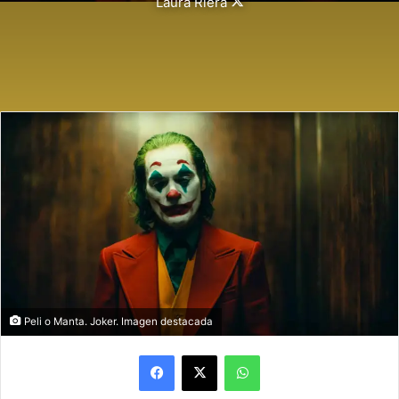
Follow
Laura Riera
on
X
Peli o Manta. Joker. Imagen destacada
Facebook
X
WhatsApp