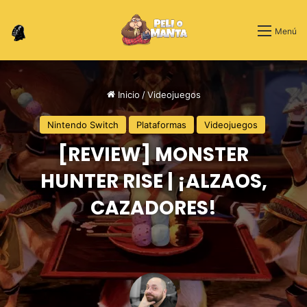
Switch skin
Menú
Inicio
/
Videojuegos
Nintendo Switch
Plataformas
Videojuegos
[REVIEW] MONSTER
HUNTER RISE | ¡ALZAOS,
CAZADORES!