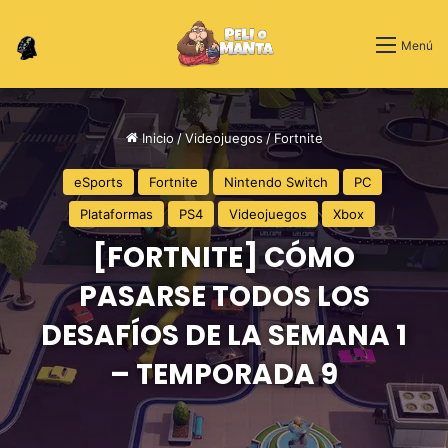
Switch skin
Menú
Inicio
/
Videojuegos
/
Fortnite
eSports
Fortnite
Nintendo Switch
PC
Plataformas
PS4
Videojuegos
Xbox
[FORTNITE] CÓMO
PASARSE TODOS LOS
DESAFÍOS DE LA SEMANA 1
– TEMPORADA 9