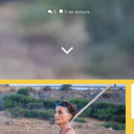
on
X
0
3 de lectura