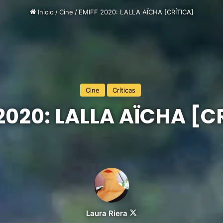
Inicio
/
Cine
/
EMIFF 2020: LALLA AÏCHA [CRÍTICA]
Cine
Críticas
2020: LALLA AÏCHA [C
Follow
Laura Riera