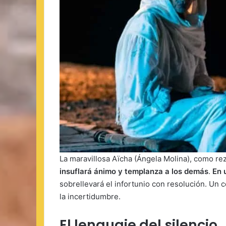
La maravillosa Aïcha (Ángela Molina), como reza
insuflará ánimo y templanza a los demás
.
En 
sobrellevará el infortunio con resolución. Un 
la incertidumbre.
El lenguaje del silencio