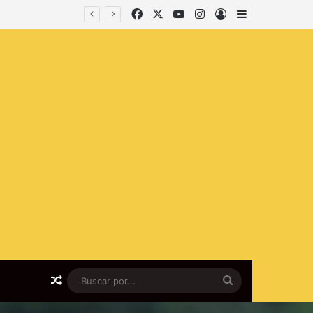
Facebook
X
YouTube
Instagram
lniciar sesión
Barra lateral
Artículo al azar
Buscar
por...