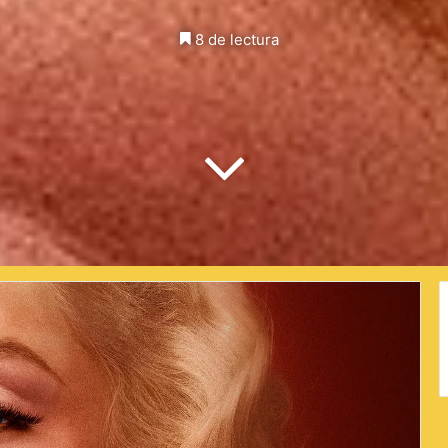
on
X
8 de lectura