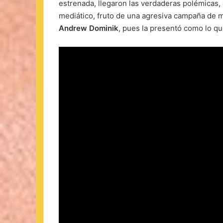
estrenada, llegaron las verdaderas polémicas,
mediático, fruto de una agresiva campaña de ma
Andrew Dominik
, pues la presentó como lo qu