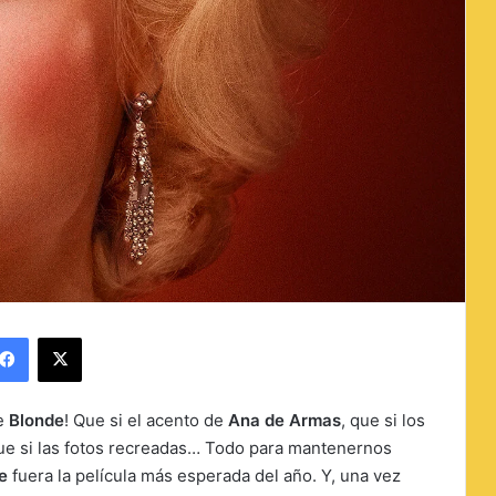
Facebook
X
de
Blonde
! Que si el acento de
Ana de Armas
, que si los
que si las fotos recreadas… Todo para mantenernos
e
fuera la película más esperada del año. Y, una vez