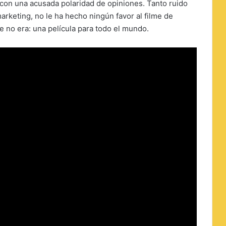
 con una acusada polaridad de opiniones. Tanto ruido
rketing, no le ha hecho ningún favor al filme de
e no era: una película para todo el mundo.