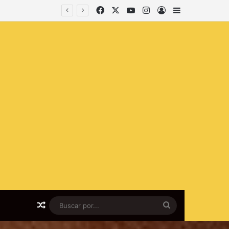
Facebook
X
YouTube
Instagram
lniciar sesión
Barra lateral
Artículo al azar
Buscar
por...